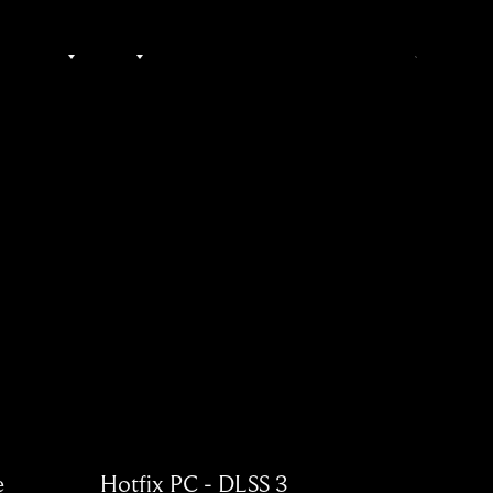
ACQUISTA ORA
MUNITY
ALTRO
IT
e
Hotfix PC - DLSS 3