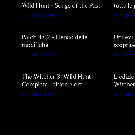
Wild Hunt - Songs of the Past
tutte le
Nintend
27 / 05 / 2026
19 / 07 /
Patch 4.02 - Elenco delle
Unitevi 
modifiche
scoprite
13 / 03 / 2023
7 / 02 / 
The Witcher 3: Wild Hunt -
L’edizio
Complete Edition è ora
Witcher
disponibile nei negozi!
presto n
26 / 01 / 2023
20 / 01 /