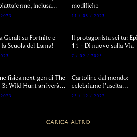
 piattaforme, inclusa
modifiche
o Switch!
 2023
11 / 05 / 2023
a Geralt su Fortnite e
Il protagonista sei tu: E
 la Scuola del Lama!
11 - Di nuovo sulla Via
2023
7 / 02 / 2023
ne fisica next-gen di The
Cartoline dal mondo:
 3: Wild Hunt arriverà
celebriamo l'uscita
ei negozi!
dell'aggiornamento nex
 2023
23 / 12 / 2022
con una bella vista!
CARICA ALTRO