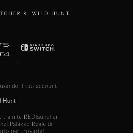
ITCHER 3: WILD HUNT
usando il tuo account
d Hunt
nt tramite REDlauncher
 nel Palazzo Reale di
ario per trovarle!