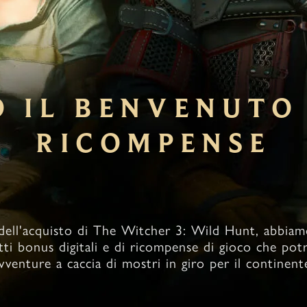
O IL BENVENUTO 
RICOMPENSE
i dell'acquisto di The Witcher 3: Wild Hunt, abbia
tti bonus digitali e di ricompense di gioco che potr
vventure a caccia di mostri in giro per il continent