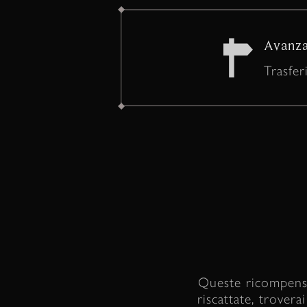
Avanza
Trasfer
Queste ricompense
riscattate, trover