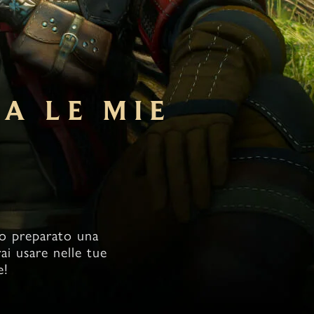
A LE MIE
mo preparato una
ai usare nelle tue
e!