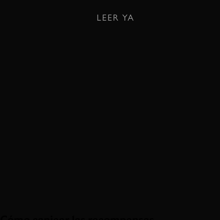
LEER YA
Cómo canjear las recompensas