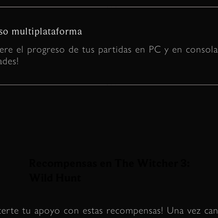
so multiplataforma
iere el progreso de tus partidas en PC y en consola
ades!
Recompensas en The Witcher 3:
Wild Hunt
erte tu apoyo con estas recompensas! Una vez canj