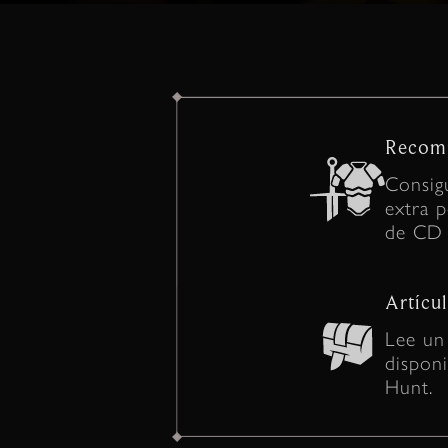
Recomp
Consigu
extra 
de CD
Artícul
Lee un
dispon
Hunt.