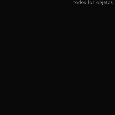
todos los objetos 
Espada de Mil Flores
Armadura de Mil Flores
Pantalones de Mil Flores