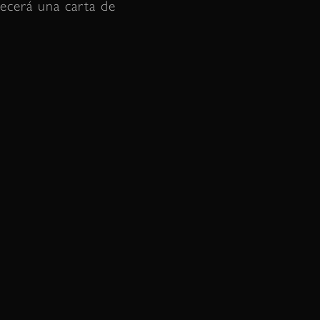
recerá una carta de
Viuda Blanca del Valle de
las Flores
Guanteletes de Mil Flores
Botas de Mil Flores