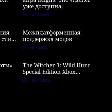
В.У.
Игра Reigns: The Witcher
уже доступна!
25 / 02 / 2026
сия
Межплатформенная
 стиле
поддержка модов
Дикая
9 / 06 / 2025
рты»
The Witcher 3: Wild Hunt
Special Edition Xbox
controllers
22 / 05 / 2025