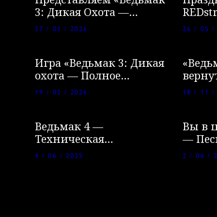
Представляем «Ведьмак
Празд
3: Дикая Охота —
REDst
Баллады прошлого»
допол
27 / 05 / 2026
26 / 05 /
вино»
Игра «Ведьмак 3: Дикая
«Ведь
охота — Полное
верну
издание» снова доступна
19 / 02 / 2026
18 / 11 /
по подписке Xbox Game
Pass!
Ведьмак 4 —
Вы в 
Техническая
— Пес
демонстрация игры на
Волчь
4 / 06 / 2025
2 / 06 / 
Unreal Engine 5