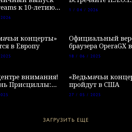
ничный выпуск
Встречайте П.Л.О.Т.
reams к 10-летию
1 / 04 / 2026
нения «Кровь и
 2026
мачьи концерты»
Официальный вер
тся в Европу
браузера OperaGX в
игры «Ведьмак 3: 
 2025
18 / 06 / 2025
Охота»
центре внимания!
«Ведьмачьи конце
нь Присциллы:
пройдут в США
я пурга
2025
27 / 05 / 2025
ЗАГРУЗИТЬ ЕЩЕ