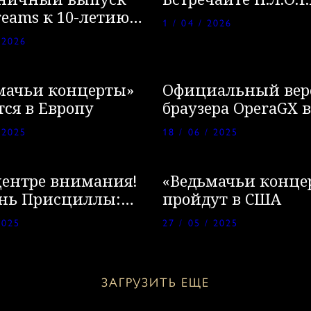
ничный выпуск
Встречайте П.Л.О.Т.
reams к 10-летию
1 / 04 / 2026
нения «Кровь и
 2026
мачьи концерты»
Официальный вер
тся в Европу
браузера OperaGX в
игры «Ведьмак 3: 
 2025
18 / 06 / 2025
Охота»
центре внимания!
«Ведьмачьи конце
нь Присциллы:
пройдут в США
я пурга
2025
27 / 05 / 2025
ЗАГРУЗИТЬ ЕЩЕ