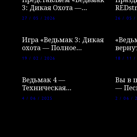
Представляем «Ведьмак
Празд
3: Дикая Охота —
REDst
Баллады прошлого»
допол
27 / 05 / 2026
26 / 05 /
вино»
Игра «Ведьмак 3: Дикая
«Ведь
охота — Полное
верну
издание» снова доступна
19 / 02 / 2026
18 / 11 /
по подписке Xbox Game
Pass!
Ведьмак 4 —
Вы в 
Техническая
— Пес
демонстрация игры на
Волчь
4 / 06 / 2025
2 / 06 / 
Unreal Engine 5