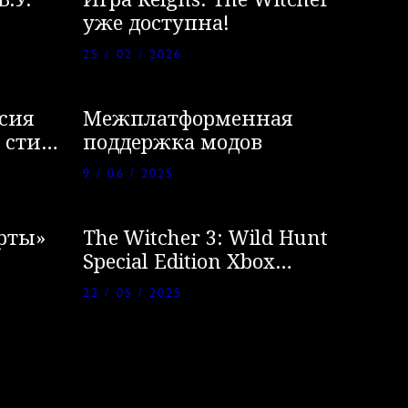
В.У.
Игра Reigns: The Witcher
уже доступна!
25 / 02 / 2026
сия
Межплатформенная
 стиле
поддержка модов
Дикая
9 / 06 / 2025
рты»
The Witcher 3: Wild Hunt
Special Edition Xbox
controllers
22 / 05 / 2025