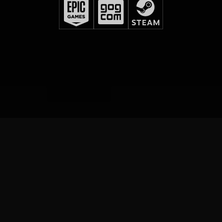
¡SIEMPRE A LA ÚLTIMA!
¡Mantente al día con las novedades de nuestros juegos
y mucho más con las últimas noticias y anuncios de
The Witcher!