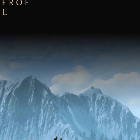
HÉROE
AL