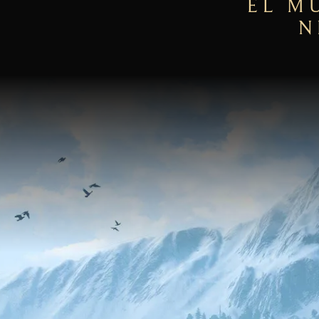
EL M
N