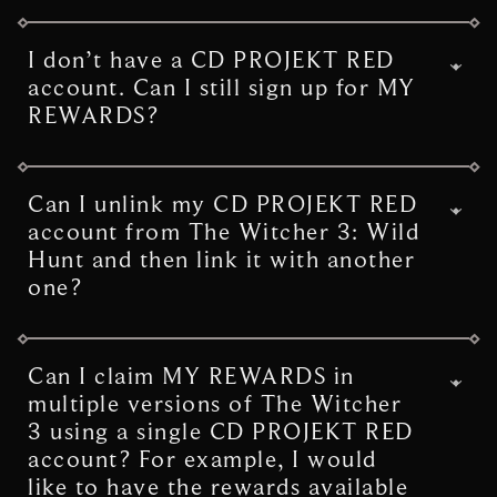
Vizima, which you will reach through the
An internet connection is required to
main quest.
register with The Witcher 3: Wild Hunt MY
I don’t have a CD PROJEKT RED
REWARDS. Once claimed, rewards will be
account. Can I still sign up for MY
yours to keep regardless of whether you’re
REWARDS?
playing online or offline. Please note that if
you begin a new game, you will need to log
MY REWARDS requires a CD PROJEKT RED
in again to obtain the rewards in that save
account. If you don’t have a CD PROJEKT
Can I unlink my CD PROJEKT RED
file.
RED account, you will be able to create one
account from The Witcher 3: Wild
for free when you try to claim your rewards.
Hunt and then link it with another
one?
You can only register to The Witcher 3:
Wild Hunt MY REWARDS with a single CD
Can I claim MY REWARDS in
PROJEKT RED account once.
multiple versions of The Witcher
3 using a single CD PROJEKT RED
account? For example, I would
like to have the rewards available