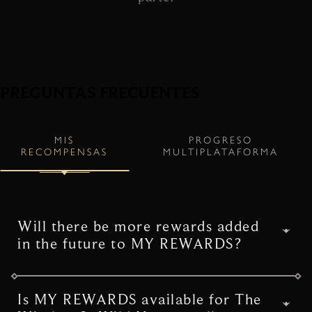
PREGUNTAS FRECUENTES
MIS
PROGRESO
RECOMPENSAS
MULTIPLATAFORMA
Will there be more rewards added
in the future to MY REWARDS?
We do have plans to expand MY REWARDS
in the future, so make sure to follow The
Is MY REWARDS available for The
Witcher 3: Wild Hunt on the game’s official