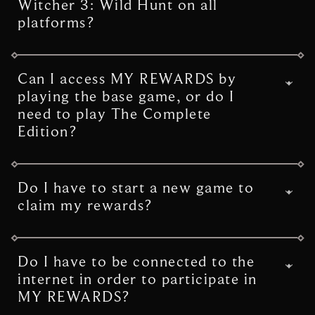
Witcher 3: Wild Hunt on all
social media channels, as well as
platforms?
thewitcher.com to stay updated on what’s
coming in the future.
Yes! You can access MY REWARDS on
whichever platform you’re playing The
Can I access MY REWARDS by
Witcher 3: Wild Hunt, and whichever
playing the base game, or do I
version of the game. This includes when
need to play The Complete
playing the game via backwards compatibility
Edition?
on PlayStation 5 or Xbox Series X|S.
MY REWARDS is available for both the base
game and The Complete Edition of the
Do I have to start a new game to
game.
claim my rewards?
No, you can claim your rewards at any time,
regardless of how far you’ve progressed into
Do I have to be connected to the
The Witcher 3: Wild Hunt. If you begin a
internet in order to participate in
new game, please note that your rewards
MY REWARDS?
will be waiting for you in the Royal Palace in