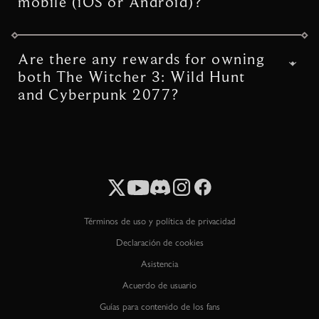
mobile (iOS or Android)?
GWENT-related rewards were redeemable
up until December 31, 2023. If you
Are there any rewards for owning
redeemed the rewards before this date, yes
both The Witcher 3: Wild Hunt
you can. Just open GWENT on iOS or
and Cyberpunk 2077?
Android, log in using the same account used
to log in to MY REWARDS, and start playing.
Yes! For owning The Witcher 3: Wild Hunt,
Your GWENT in-game reward (the GWENT
you can claim two Witcher-themed rewards
card back) will be waiting for you in your
to use in Cyberpunk 2077: the Wild Hunt
collection, while your The Witcher 3: Wild
Jacket and the Gwynbleidd sword. Visit
Hunt in-game reward (Roach card) will be
cyberpunk.net/myrewards
to learn more.
waiting for you in the Royal Palace in Vizima.
Términos de uso y política de privacidad
Declaración de cookies
Asistencia
Acuerdo de usuario
Guías para contenido de los fans