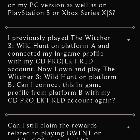
on my PC version as well as on
PlayStation 5 or ​​Xbox Series X|S?
You can! All you need to do to claim
rewards on each platform is login to your
I previously played The Witcher
CD PROJEKT RED account on each platform
3: Wild Hunt on platform A and
when playing the game.
connected my in-game profile
with my CD PROJEKT RED
account. Now I own and play The
Witcher 3: Wild Hunt on platform
B. Can I connect this in-game
profile from platform B with my
CD PROJEKT RED account again?
Yes, you can.
Can I still claim the rewards
related to playing GWENT on