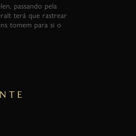
len, passando pela
eralt terá que rastrear
gens tomem para si o
ENTE