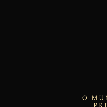
O MU
PR