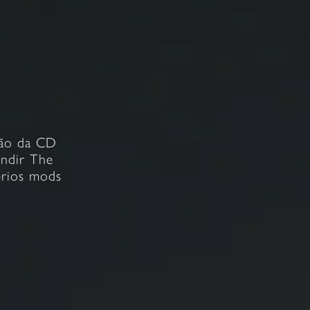
ção da CD
andir The
prios mods