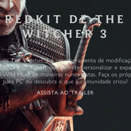
REDKIT DE THE
WITCHER 3
 de The Witcher 3 é uma ferramenta de modifica
RED e da Yigsoft que permite personalizar e exp
: Wild Hunt de maneiras nunca vistas. Faça os pró
para PC ou descubra o que a comunidade criou!
ASSISTA AO TRAILER