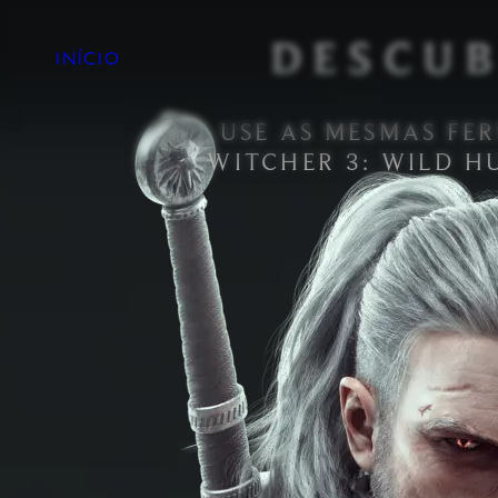
DESCUB
INÍCIO
USE AS MESMAS FE
WITCHER 3: WILD H