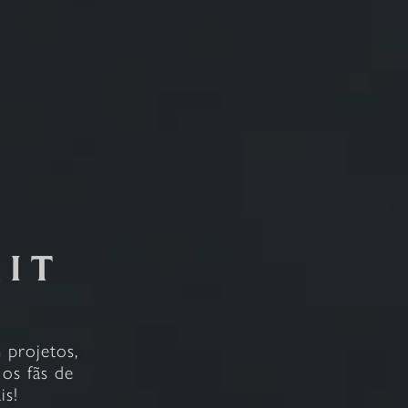
KIT
 projetos,
os fãs de
is!