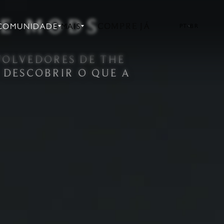
XE MODS
COMPRE JÁ
COMUNIDADE
MAIS
PT-BR
VOLVEDORES DE THE
 DESCOBRIR O QUE A