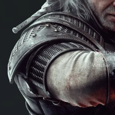
O REDkit
PROJEKT 
Witcher 3