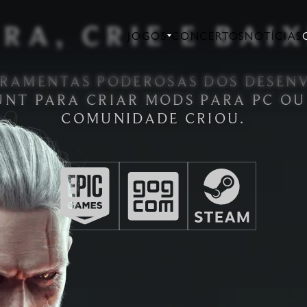
RA, CRIE E BAI
JOGOS
CONCERTOS
NOTÍCIAS
RRAMENTAS PODEROSAS DOS DESEN
UNT PARA CRIAR MODS PARA PC OU
COMUNIDADE CRIOU.