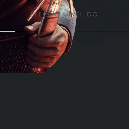
ELEVE O NÍVEL DO
JOGO
O REDkit de The Witc
quase tudo no jogo, de
até o desenvolvimento 