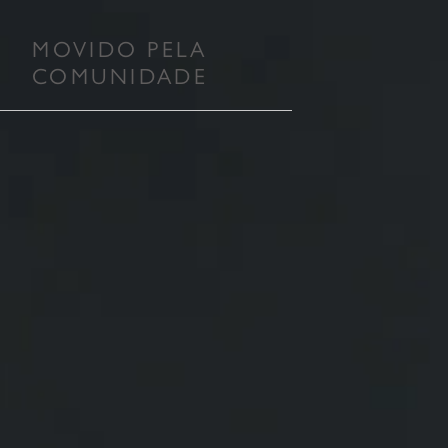
MOVIDO PELA
COMUNIDADE
O MUNDO É SEU
her 3 oferece aos modders a capacidade de editar
sde a criação de missões, itens, armas e personagens
de animações, histórias inteiras, novos territórios e
muito mais.