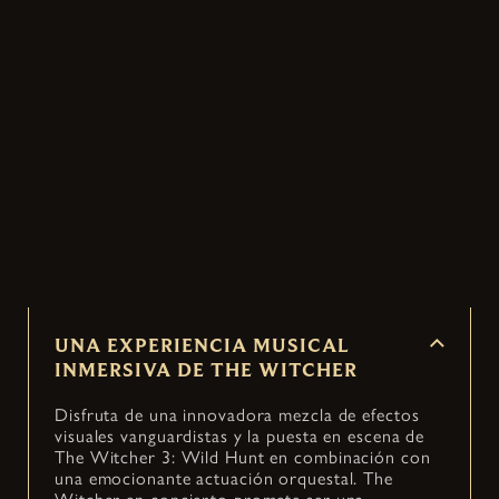
ACERCA DEL
CONCIERTO
Un evento en directo único que transforma el
gran legado y la emotiva historia de The Witcher
3: Wild Hunt en un concierto inmersivo. Pronto
en ciudades de todo el mundo.
UNA EXPERIENCIA MUSICAL
INMERSIVA DE THE WITCHER
Disfruta de una innovadora mezcla de efectos
visuales vanguardistas y la puesta en escena de
The Witcher 3: Wild Hunt en combinación con
una emocionante actuación orquestal. The