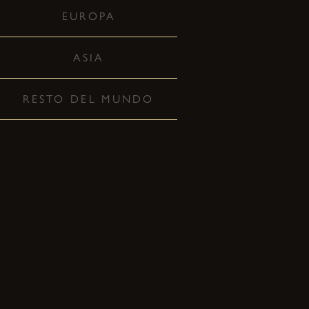
EUROPA
ASIA
RESTO DEL MUNDO
8
AGO
HANGZHOU, CHINA
COMPRAR ENTRADAS
21
OCT
DUBLÍN, IRLANDA — VICAR