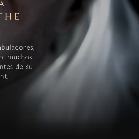
A
THE
abuladores,
to, muchos
ntes de su
nt.