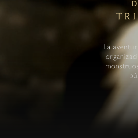
TR
La aventur
organizac
monstruos
bú