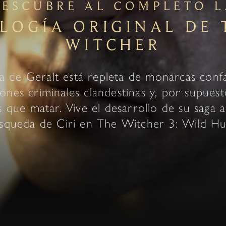
DESCUBRE AL COMPLETO L
ILOGÍA ORIGINAL DE 
WITCHER
a de Geralt está repleta de monarcas conf
iones criminales clandestinas y, por supues
 que matar. Vive el desarrollo de su saga a
squeda de Ciri en The Witcher 3: Wild Hu