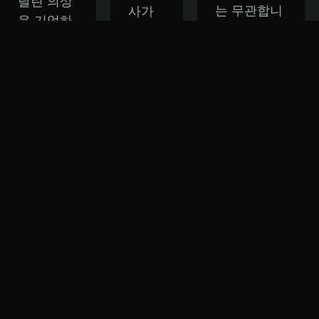
달린 의상
는 무관합니
사가
을 기억하
다). 이 마지
되어
시나요?
막 챌린지에
보세
이 챌린지
서는 가을이
요! 이
에서는 어
대륙을 어떻
챌린
떤 캐릭터
게 변화시키
지에
든 좋으니
는지 보여주
서는
대체할 수
셔야 합니다.
게롤
있는 여름
투생 전역의
트를
의상을 만
나무가 붉게
제외
들어 보세
물들어 낙엽
하고
요. 시리를
이 지거나,
어떤
위한 시원
벨렌 주민들
캐릭
한 여름 드
이 다가오는
터든
레스, 단델
사오바인을
좋으
라이온을
위해 집을 새
니 새
위한 단정
롭게 꾸미는
로운