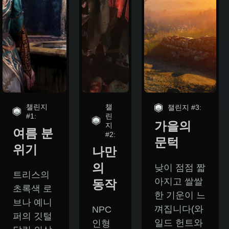
챌린지
챌
챌린지 #3:
#1:
린
가을의
지
여름 분
#2:
문턱
위기
나만
의
낮이 점점 짧
트리스의
아지고 쌀쌀
동작
초록색 로
한 기운이 느
브나 예니
껴집니다(와
NPC
퍼의 깃털
일드 헌트와
인형