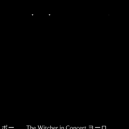
今すぐ購入
ス
コミュニティ
その他
JA
t: ポー
The Witcher in Concert ヨーロ