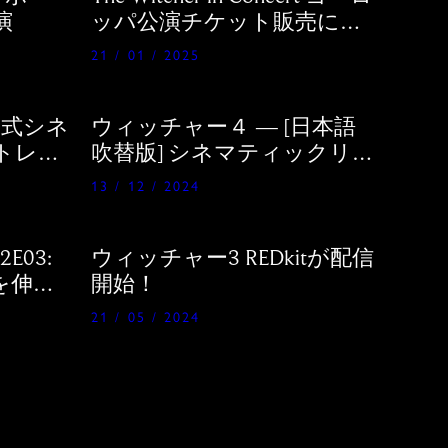
演
ッパ公演チケット販売につ
いて
21 / 01 / 2025
公式シネ
ウィッチャー４ — [日本語
トレー
吹替版] シネマティックリビ
ールトレーラー公開
13 / 12 / 2024
E03:
ウィッチャー3 REDkitが配信
を伸ば
開始！
21 / 05 / 2024