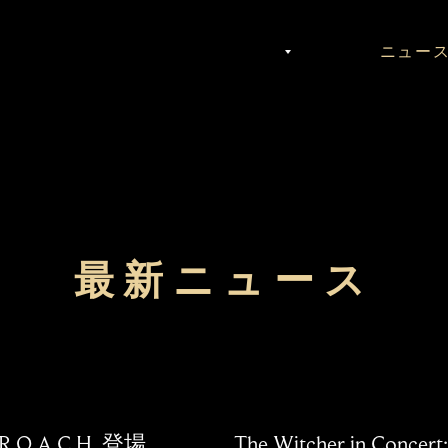
ゲーム
コンサート
ニュー
最新ニュース
t R.O.A.C.H. 登場
The Witcher in Concer