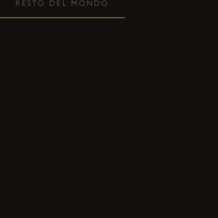
RESTO DEL MONDO
8
AGO
HANGZHOU, CHINA
COMPRA I BIGLIETTI
21
OTT
DUBLIN, IRELAND — VICAR
STREET
20:00
COMPRA I BIGLIETTI