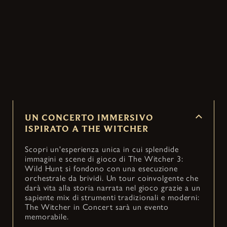
Un evento dal vivo unico nel suo genere, che
trasforma l'immortale e avvincente storia di The
Witcher 3: Wild Hunt in un concerto suggestivo
e... itinerante, in arrivo nelle città di tutto il
mondo.
UN CONCERTO IMMERSIVO
ISPIRATO A THE WITCHER
Scopri un'esperienza unica in cui splendide
immagini e scene di gioco di The Witcher 3:
Wild Hunt si fondono con una esecuzione
orchestrale da brividi. Un tour coinvolgente che
darà vita alla storia narrata nel gioco grazie a un
sapiente mix di strumenti tradizionali e moderni:
The Witcher in Concert sarà un evento
memorabile.