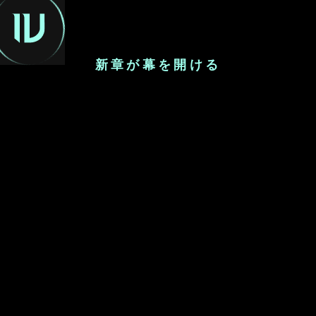
JA
新章が幕を開ける