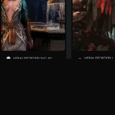
HERAUSFORDERU
HERAUSFORDERUNG #1:
NG #2:
Sommerstimmung
Zeig uns
deine
Erinnerst du dich noch an
Moves
Triss’ grünes Gewand oder
Yennefers Kleid mit den
Werde zum
Federn? Bei dieser
Marionettenspieler
Herausforderung fordern
der NPCs! Bei
wir dich auf, ein alternatives