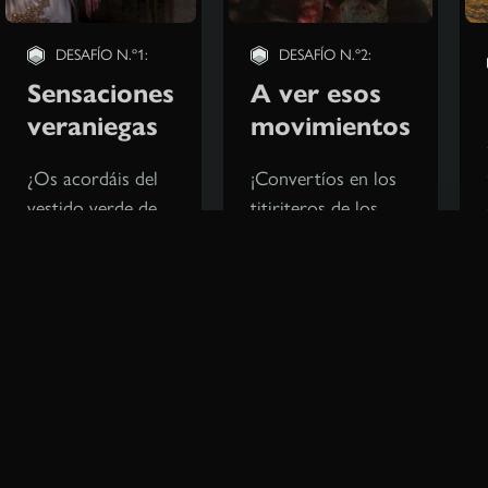
DESAFÍO N.º1:
DESAFÍO N.º2:
Sensaciones
A ver esos
veraniegas
movimientos
¿Os acordáis del
¡Convertíos en los
vestido verde de
titiriteros de los
Triss o del
PNJ! En este desafío,
atuendo con
os encargamos
plumas de
crear una
Yennefer? En este
animación para
desafío os
cualquier personaje,
pedimos que
excepto Geralt.
creéis un aspecto
Podría ser una pose
VERANIEGO
chula para el modo
alternativo para
foto, una