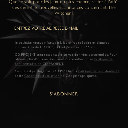
Que ce soit pour les jeux ou plus encore, restez à l'affût
des dernières nouvelles et annonces concernant The
Witcher !
Je souhaite recevoir l'actualité, les offres spéciales et d'autres
informations de CD PROJEKT et j'ai au moins 16 ans.
CD PROJEKT sera responsable de vos données personnelles. Pour
obtenir plus d'information, veuillez consulter notre
Politique de
confidentialité de CD PROJEKT
.
Ce site est protégé par reCAPTCHA. La
Politique de confidentialité
et les
Conditions d'utilisation
de Google s'appliquent.
S'ABONNER