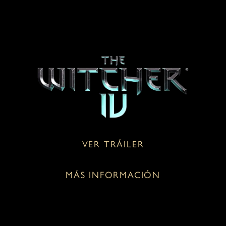
VER TRÁILER
MÁS INFORMACIÓN