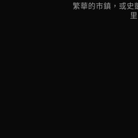
繁華的市鎮，或史
里