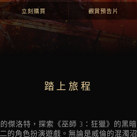
立刻購買
觀賞預告片
踏上旅程
的傑洛特，探索《巫師 3：狂獵》的黑
二的角色扮演遊戲。無論是威倫的混濁