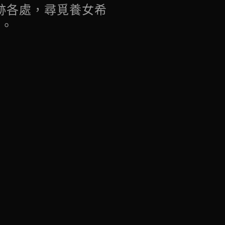
跡各處，尋覓養女希
有。