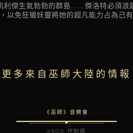
凱利傑生氣勃勃的群島……傑洛特必須浪
，以免狂獵妖靈將她的超凡能力占為己
更多來自巫師大陸的情報
《巫師》音樂會
XBOX 控制器