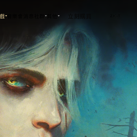
立刻購買
戲
音樂會
消息
社群
其他
ZH-T