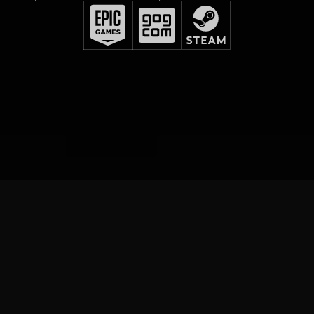
SEMPRE EM DIA!
De games a muito mais, mantenha seu feed sempre em
dia com as notícias mais recentes sobre The Witcher.