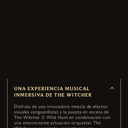
ACERCA DEL
CONCIERTO
Un evento en directo único que transforma el
gran legado y la emotiva historia de The Witcher
3: Wild Hunt en un concierto inmersivo. Pronto
en ciudades de todo el mundo.
UNA EXPERIENCIA MUSICAL
INMERSIVA DE THE WITCHER
Disfruta de una innovadora mezcla de efectos
visuales vanguardistas y la puesta en escena de
The Witcher 3: Wild Hunt en combinación con
una emocionante actuación orquestal. The