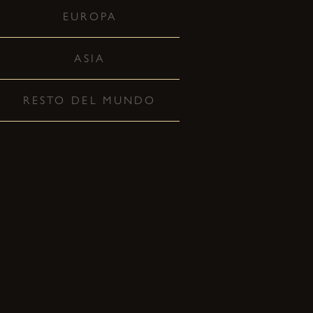
EUROPA
ASIA
RESTO DEL MUNDO
8
AGO
HANGZHOU, CHINA
COMPRAR ENTRADAS
21
OCT
DUBLÍN, IRLANDA — VICAR