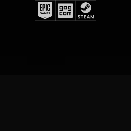
SEMPRE EM DIA!
De games a muito mais, mantenha seu feed sempre em
dia com as notícias mais recentes sobre The Witcher.