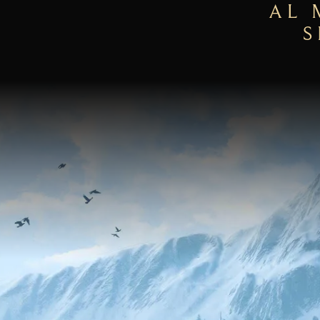
AL 
S