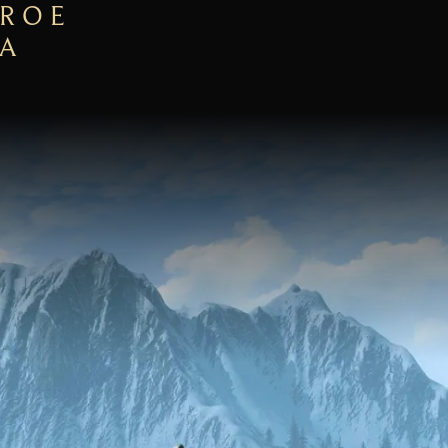
EROE
TA