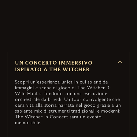
trasforma l'immortale e avvincente storia di The
Witcher 3: Wild Hunt in un concerto suggestivo
e... itinerante, in arrivo nelle città di tutto il
mondo.
UN CONCERTO IMMERSIVO
ISPIRATO A THE WITCHER
Scopri un'esperienza unica in cui splendide
immagini e scene di gioco di The Witcher 3:
Wild Hunt si fondono con una esecuzione
orchestrale da brividi. Un tour coinvolgente che
darà vita alla storia narrata nel gioco grazie a un
sapiente mix di strumenti tradizionali e moderni:
The Witcher in Concert sarà un evento
memorabile.